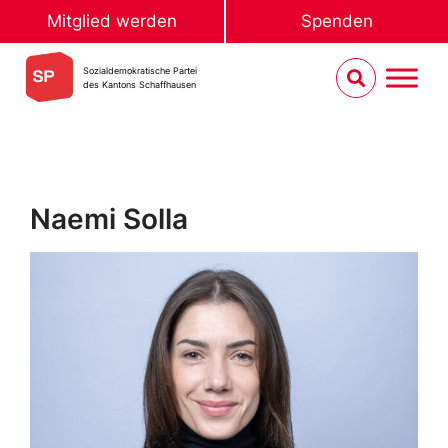
Mitglied werden
Spenden
Sozialdemokratische Partei
des Kantons Schaffhausen
Naemi Solla